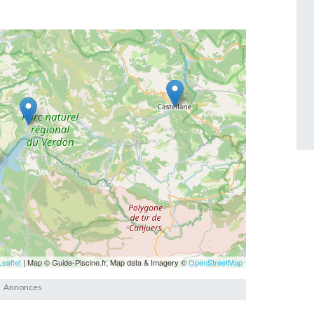
Leaflet
| Map © Guide-Piscine.fr, Map data & Imagery ©
OpenStreetMap