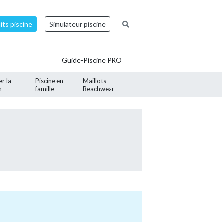
ts piscine
Simulateur piscine
Guide-Piscine PRO
er la
Piscine en
Maillots
n
famille
Beachwear