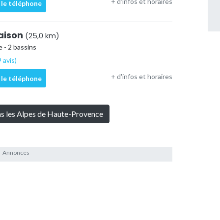
+ d'infos et horaires
 le téléphone
raison
(25,0 km)
 - 2 bassins
 avis)
+ d'infos et horaires
 le téléphone
ans les Alpes de Haute-Provence