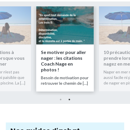
tions à
Se motiver pour aller
10 précauti
orsque vous
nager : les citations
prendre lor
mer
Coach Nage en
nagez en me
photos !
r n'est pas
Nager en mer n
ni paisible que
aussi facile ni 
Besoin de motivation pour
piscine. La […]
de nager en pis
retrouver le chemin de […]