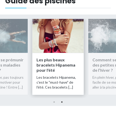
Guide des piscines
se prémunir
Les plus beaux
Comment se
es maladies
bracelets Hipanema
des petites
?
pour l'été
de l’hiver ?
er, pas toujours
Les bracelets Hipanema,
En plein hiver,
 motiver pour
c'est le "must-have" de
facile de se m
scine ! Entre […]
l'été. Ces bracelets […]
aller à la pisci