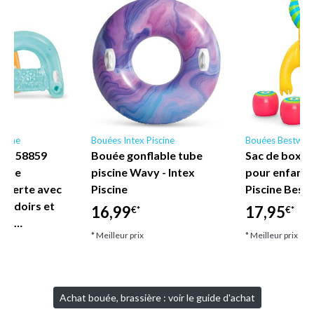
scine
Bouées Intex Piscine
Bouées Bestway
ne - 58859
Bouée gonflable tube
Sac de boxe 
nyle
piscine Wavy - Intex
pour enfant
uverte avec
Piscine
Piscine Best
coudoirs et
16,99
17,95
€*
€*
let…
* Meilleur prix
* Meilleur prix
Achat bouée, brassière : voir le guide d'achat