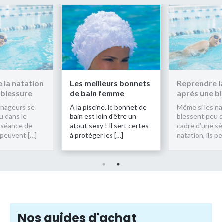
 la natation
Les meilleurs bonnets
Reprendre l
 blessure
de bain femme
après une b
 nageurs se
À la piscine, le bonnet de
Même si les n
u dans le
bain est loin d'être un
blessent peu d
 séance de
atout sexy ! Il sert certes
cadre d’une s
s peuvent […]
à protéger les […]
natation, ils p
Nos guides d'achat