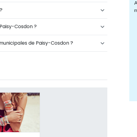
A
?
m
 Paisy-Cosdon ?
s municipales de Paisy-Cosdon ?