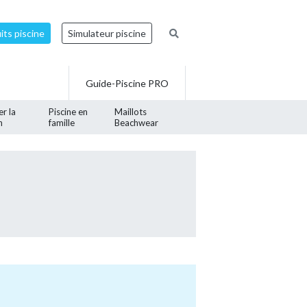
ts piscine
Simulateur piscine
Guide-Piscine PRO
er la
Piscine en
Maillots
n
famille
Beachwear