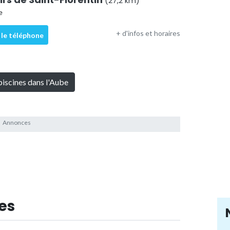
(27,2 km)
e
+ d'infos et horaires
 le téléphone
piscines dans l'Aube
es