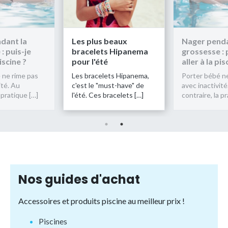
dant la
Les plus beaux
Nager penda
: puis-je
bracelets Hipanema
grossesse : 
piscine ?
pour l'été
aller à la pis
 ne rime pas
Les bracelets Hipanema,
Porter bébé n
ité. Au
c'est le "must-have" de
avec inactivité
 pratique […]
l'été. Ces bracelets […]
contraire, la p
Nos guides d'achat
Accessoires et produits piscine au meilleur prix !
Piscines