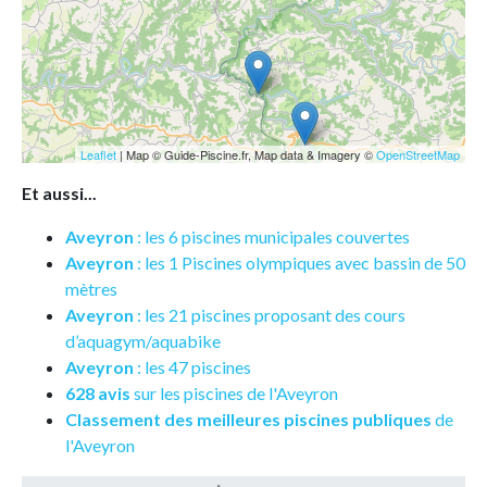
Leaflet
| Map © Guide-Piscine.fr, Map data & Imagery ©
OpenStreetMap
Et aussi...
Aveyron
: les 6 piscines municipales couvertes
Aveyron
: les 1 Piscines olympiques avec bassin de 50
mètres
Aveyron
: les 21 piscines proposant des cours
d’aquagym/aquabike
Aveyron
: les 47 piscines
628 avis
sur les piscines de l'Aveyron
Classement des meilleures piscines publiques
de
l'Aveyron