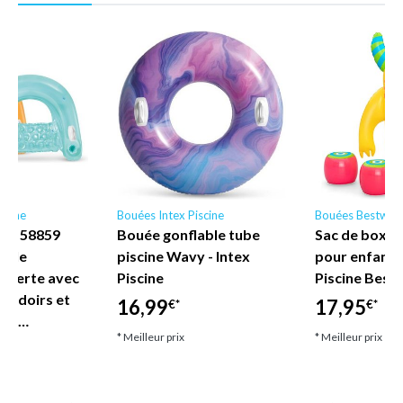
scine
Bouées Intex Piscine
Bouées Bestway
ne - 58859
Bouée gonflable tube
Sac de boxe 
nyle
piscine Wavy - Intex
pour enfant
uverte avec
Piscine
Piscine Best
coudoirs et
16,99
17,95
€*
€*
let…
* Meilleur prix
* Meilleur prix