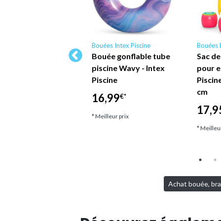
ées Bestway
Bouées Intex Piscine
Bouées 
lon de plage
Bouée gonflable tube
Sac de
cine jaune Bestway
piscine Wavy - Intex
pour 
Piscine
Piscin
,45
€*
cm
16,99
€*
lleur prix
17,9
* Meilleur prix
* Meilleu
Achat bouée, bras