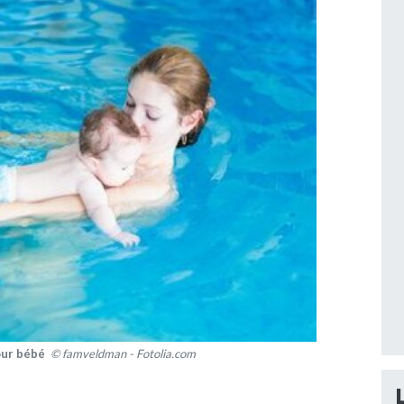
pour bébé
© famveldman - Fotolia.com