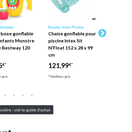
Bestway
Bouées Intex Piscine
Bouées Inte
 boxe gonflable
Chaise gonflable pour
Intex Pisc
enfants Monstre
piscine Intex Sit
de piscin
e Bestway 120
N'Float 152 x 28 x 99
adulte Gl
cm
122 cm (c
aléatoire
5
121,99
€*
€*
30,30
€*
r prix
* Meilleur prix
* Meilleur pri
sière : voir le guide d'achat