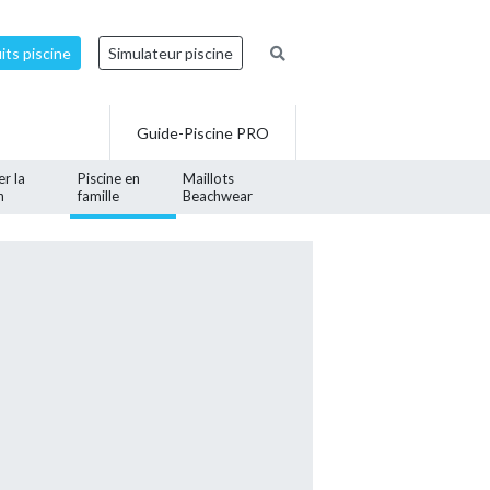
ts piscine
Simulateur piscine
Guide-Piscine PRO
er la
Piscine en
Maillots
n
famille
Beachwear