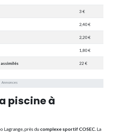
3 €
2,40 €
2,20 €
1,80 €
 assimilés
22 €
la piscine à
éo Lagrange, près du
complexe sportif COSEC
. La