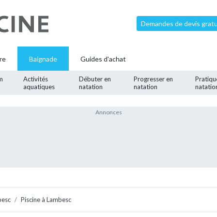
Demandes de devis gratui
re
Baignade
Guides d'achat
m
Activités
Débuter en
Progresser en
Pratiqu
aquatiques
natation
natation
natatio
besc
Piscine à Lambesc