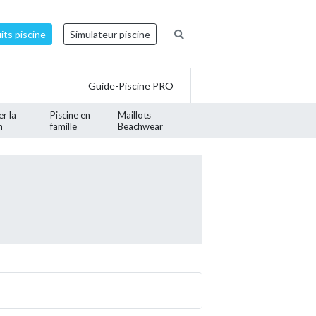
ts piscine
Simulateur piscine
Guide-Piscine PRO
er la
Piscine en
Maillots
n
famille
Beachwear