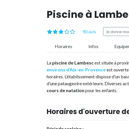
Piscine à Lamb
90 avis
Je donne mon
Horaires
Infos
Equipe
La
piscine de Lambesc
est située à prox
environs d'Aix-en-Provence
est ouverte 
horaires. L’établissement dispose d’un bas
d’une pataugeoire extérieure. Diverses ac
cours de natation
pour les enfants.
Horaires d'ouverture d
Période scolaire :