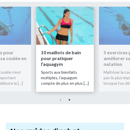
es pour
10 maillots de bain
5 exercices
 sa coulée en
pour pratiquer
améliorer sa
l’aquagym
natation
 coulée n’est
Sports aux bienfaits
Maîtriser la co
important
multiples, l’aquagym
pas le plus im
 débute la […]
compte de plus en plus […]
lorsque l’on dé