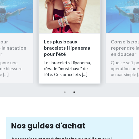
pour
Les plus beaux
Conseils po
 la natation
bracelets Hipanema
reprendre l
r
pour l'été
en douceur
 pour une
Les bracelets Hipanema,
Que ce soit p
une blessure
c'est le "must-have" de
opération, une
e […]
l'été. Ces bracelets […]
ou par simple [
Nos guides d'achat
Accessoires et produits piscine au meilleur prix !