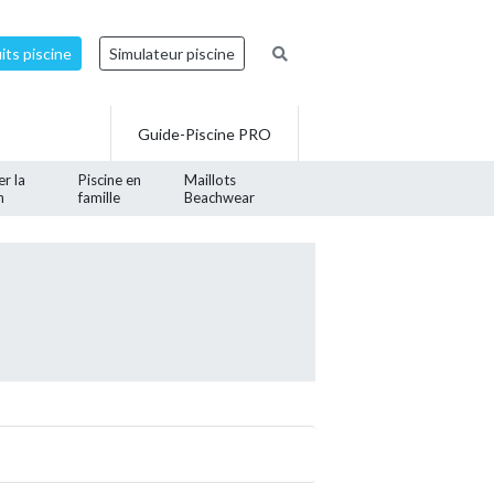
ts piscine
Simulateur piscine
Guide-Piscine PRO
er la
Piscine en
Maillots
n
famille
Beachwear