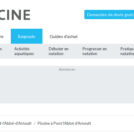
Demandes de devis gratui
re
Baignade
Guides d'achat
m
Activités
Débuter en
Progresser en
Pratiqu
aquatiques
natation
natation
natatio
t-l'Abbé-d'Arnoult
Piscine à Pont l'Abbé d'Arnoult