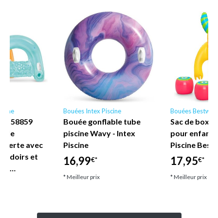
scine
Bouées Intex Piscine
Bouées Bestway
ne - 58859
Bouée gonflable tube
Sac de boxe 
nyle
piscine Wavy - Intex
pour enfant
uverte avec
Piscine
Piscine Best
coudoirs et
16,99
17,95
€*
€*
let…
* Meilleur prix
* Meilleur prix