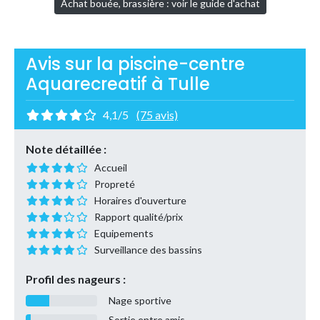
Achat bouée, brassière : voir le guide d'achat
Avis sur la piscine-centre
Aquarecreatif à Tulle
4,1/5
(75 avis)
Note détaillée :
Accueil
Propreté
Horaires d'ouverture
Rapport qualité/prix
Equipements
Surveillance des bassins
Profil des nageurs :
Nage sportive
Sortie entre amis