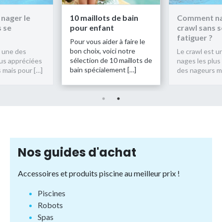
nager le
10 maillots de bain
Comment na
s se
pour enfant
crawl sans s
fatiguer ?
Pour vous aider à faire le
bon choix, voici notre
t une des
Le crawl est u
sélection de 10 maillots de
lus appréciées
nages les plus
bain spécialement […]
 mais pour […]
des nageurs ma
Nos guides d'achat
Accessoires et produits piscine au meilleur prix !
Piscines
Robots
Spas