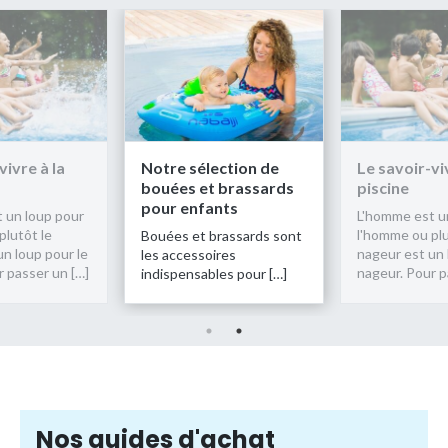
Notre sélection de
Le savoir-vivre à la
N
bouées et brassards
piscine
b
pour enfants
p
L'homme est un loup pour
l'homme ou plutôt le
Bouées et brassards sont
B
nageur est un loup pour le
les accessoires
l
nageur. Pour passer un […]
indispensables pour […]
i
Nos guides d'achat