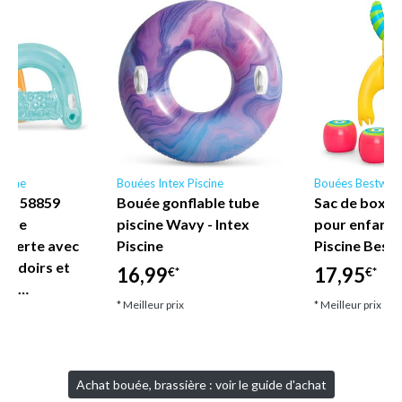
scine
Bouées Intex Piscine
Bouées Bestway
ne - 58859
Bouée gonflable tube
Sac de boxe 
nyle
piscine Wavy - Intex
pour enfant
uverte avec
Piscine
Piscine Best
coudoirs et
16,99
17,95
€*
€*
let…
* Meilleur prix
* Meilleur prix
Achat bouée, brassière : voir le guide d'achat