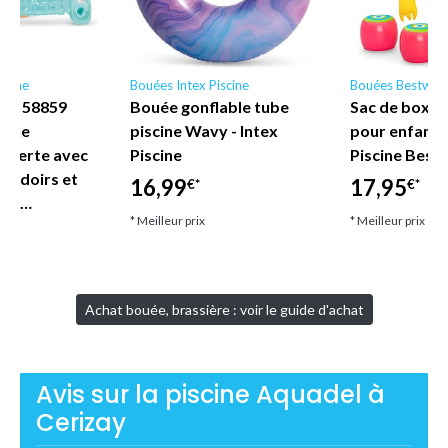
scine
Bouées Intex Piscine
Bouées Bestway
ne - 58859
Bouée gonflable tube
Sac de boxe 
nyle
piscine Wavy - Intex
pour enfant
uverte avec
Piscine
Piscine Best
coudoirs et
16,99
17,95
€*
€*
let…
* Meilleur prix
* Meilleur prix
Achat bouée, brassière : voir le guide d'achat
Avis sur la piscine Aquadel à
Cerizay