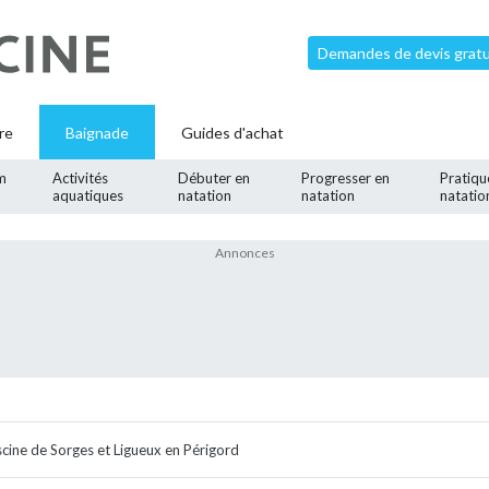
Demandes de devis gratui
re
Baignade
Guides d'achat
m
Activités
Débuter en
Progresser en
Pratiqu
aquatiques
natation
natation
natatio
scine de Sorges et Ligueux en Périgord