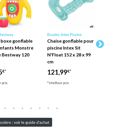
Bestway
Bouées Intex Piscine
Bouées Inte
 boxe gonflable
Chaise gonflable pour
Intex Pisc
enfants Monstre
piscine Intex Sit
de piscin
e Bestway 120
N'Float 152 x 28 x 99
adulte Gl
cm
122 cm (c
aléatoire
5
121,99
€*
€*
30,30
€*
r prix
* Meilleur prix
* Meilleur pri
sière : voir le guide d'achat