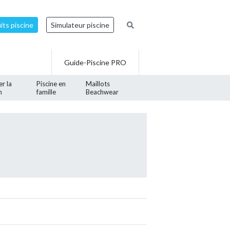
ts piscine
Simulateur piscine
Guide-Piscine PRO
er la
Piscine en
Maillots
n
famille
Beachwear