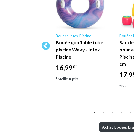
es Intex Piscine
Bouées Intex Piscine
Bouées 
tex Piscine - 58859
Bouée gonflable tube
Sac de
ise en Vinyle
piscine Wavy - Intex
pour 
flable Ouverte
Piscine
Piscin
c Dossier,
cm
16,99
€*
oudoirs et Porte-
17,9
belet…
* Meilleur prix
* Meilleu
,45
€*
lleur prix
Achat bouée, bras