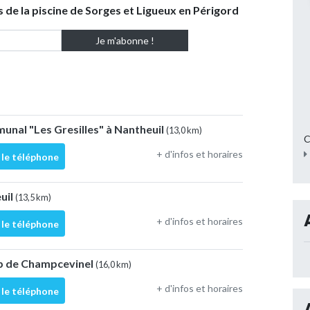
s de la piscine de Sorges et Ligueux en Périgord
unal "Les Gresilles" à Nantheuil
(13,0 km)
C
+ d'infos et horaires
 le téléphone
euil
(13,5 km)
+ d'infos et horaires
 le téléphone
p de Champcevinel
(16,0 km)
+ d'infos et horaires
 le téléphone