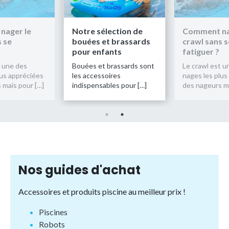
r le
Notre sélection de
Comment nager 
bouées et brassards
crawl sans se
pour enfants
fatiguer ?
 des
Bouées et brassards sont
Le crawl est une de
ppréciées
les accessoires
nages les plus appr
 pour […]
indispensables pour […]
des nageurs mais po
Nos guides d'achat
Accessoires et produits piscine au meilleur prix !
Piscines
Robots