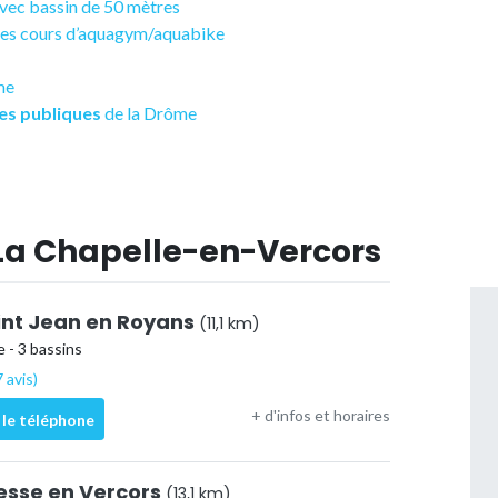
avec bassin de 50 mètres
 des cours d’aquagym/aquabike
me
es publiques
de la Drôme
 La Chapelle-en-Vercors
aint Jean en Royans
(11,1 km)
 - 3 bassins
 avis)
+ d'infos et horaires
 le téléphone
resse en Vercors
(13,1 km)