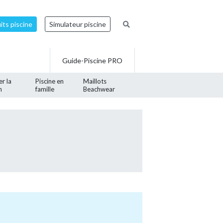
ts piscine
Simulateur piscine
Guide-Piscine PRO
er la
Piscine en
Maillots
n
famille
Beachwear