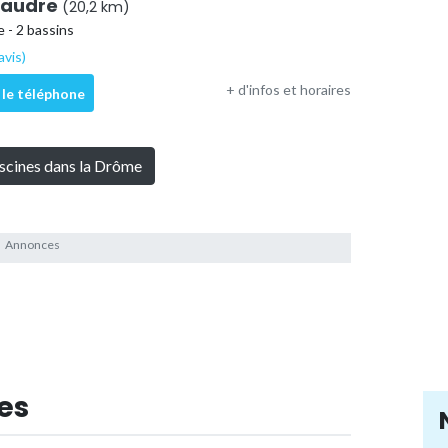
éaudre
(20,2 km)
 - 2 bassins
avis)
+ d'infos et horaires
 le téléphone
iscines dans la Drôme
es