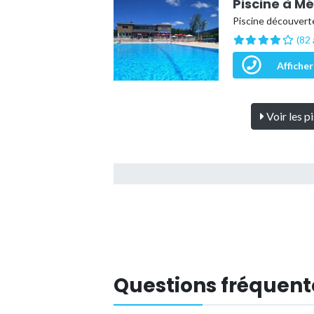
Piscine à M
Piscine découverte
(82 
Afficher
Voir les p
Questions fréquent