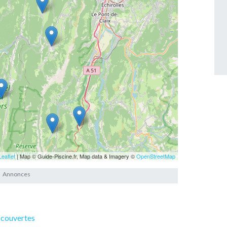
Leaflet
| Map © Guide-Piscine.fr, Map data & Imagery ©
OpenStreetMap
s couvertes