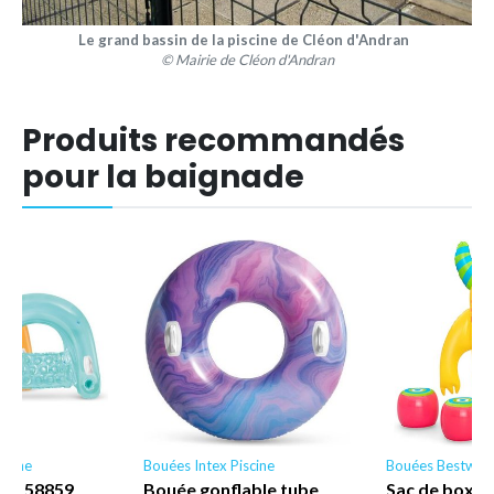
Le grand bassin de la piscine de Cléon d'Andran
© Mairie de Cléon d'Andran
Produits recommandés
pour la baignade
scine
Bouées Intex Piscine
Bouées Bestway
ne - 58859
Bouée gonflable tube
Sac de boxe 