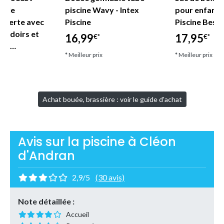
nyle
piscine Wavy - Intex
pour enfant
uverte avec
Piscine
Piscine Best
coudoirs et
16,99
17,95
€*
€*
let…
* Meilleur prix
* Meilleur prix
Achat bouée, brassière : voir le guide d'achat
Avis sur la piscine à Cléon
d'Andran
2,9/5
(30 avis)
Note détaillée :
Accueil