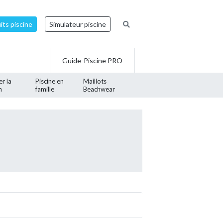
ts piscine
Simulateur piscine
Guide-Piscine PRO
er la
Piscine en
Maillots
n
famille
Beachwear