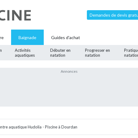
Demandes de devis gratui
re
Baignade
Guides d'achat
m
Activités
Débuter en
Progresser en
Pratiqu
aquatiques
natation
natation
natatio
ntre aquatique Hudolia - Piscine à Dourdan