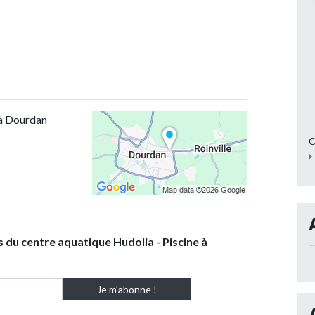
 à Dourdan
C
s du centre aquatique Hudolia - Piscine à