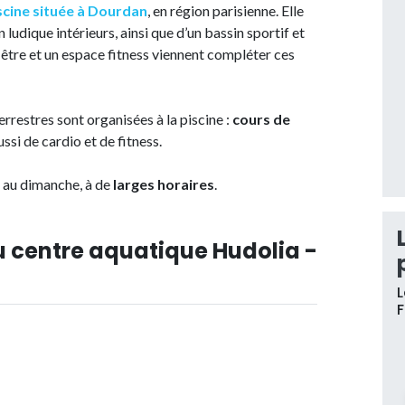
scine située à Dourdan
, en région parisienne. Elle
ludique intérieurs, ainsi que d’un bassin sportif et
n-être et un espace fitness viennent compléter ces
errestres sont organisées à la piscine :
cours de
ussi de cardio et de fitness.
i au dimanche, à de
larges horaires
.
u centre aquatique Hudolia -
L