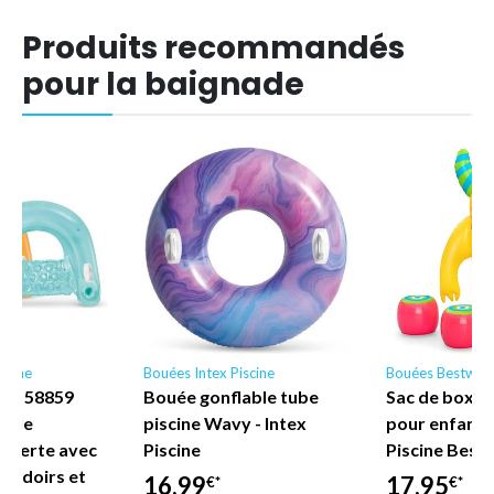
Produits recommandés
pour la baignade
scine
Bouées Intex Piscine
Bouées Bestway
ne - 58859
Bouée gonflable tube
Sac de boxe 
nyle
piscine Wavy - Intex
pour enfant
uverte avec
Piscine
Piscine Best
coudoirs et
16,99
17,95
€*
€*