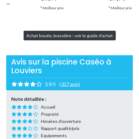
let…
* Meilleur prix
* Meilleur prix
Achat bouée, brassière : voir le guide d'achat
Avis sur la piscine Caséo à
Louviers
3,9/5
(327 avis)
Note détaillée :
Accueil
Propreté
Horaires d'ouverture
Rapport qualité/prix
Equipements