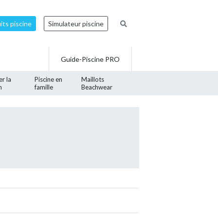
ts piscine
Simulateur piscine
Guide-Piscine PRO
er la
Piscine en
Maillots
n
famille
Beachwear