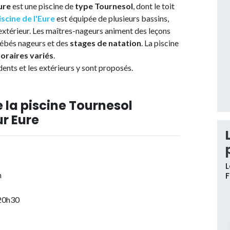
ure
est une piscine de
type Tournesol
, dont le toit
iscine de l'Eure
est équipée de plusieurs bassins,
extérieur. Les maîtres-nageurs animent des leçons
bébés nageurs et des
stages de natation
. La piscine
oraires variés
.
dents et les extérieurs y sont proposés.
 la piscine Tournesol
r Eure
L
h
 20h30