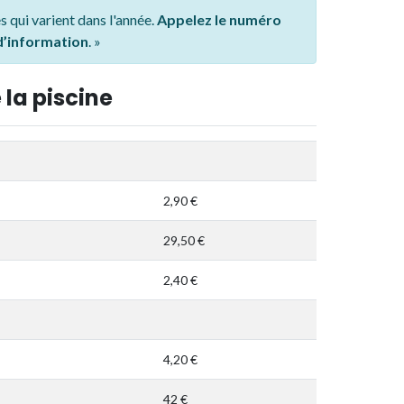
s qui varient dans l'année.
Appelez le numéro
 d’information
. »
 la piscine
2,90 €
29,50 €
2,40 €
4,20 €
42 €