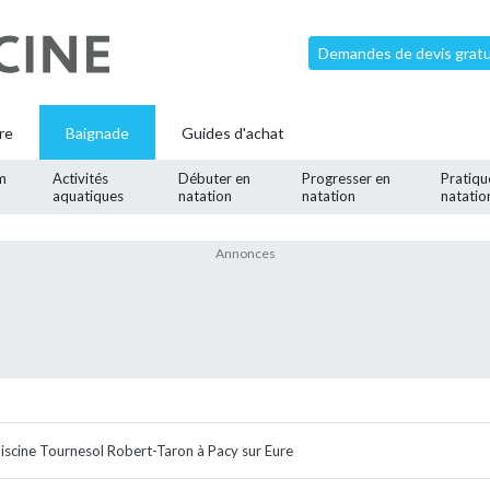
Demandes de devis gratui
re
Baignade
Guides d'achat
m
Activités
Débuter en
Progresser en
Pratiqu
aquatiques
natation
natation
natatio
iscine Tournesol Robert-Taron à Pacy sur Eure