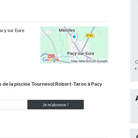
acy sur Eure
C
s de la piscine Tournesol Robert-Taron à Pacy