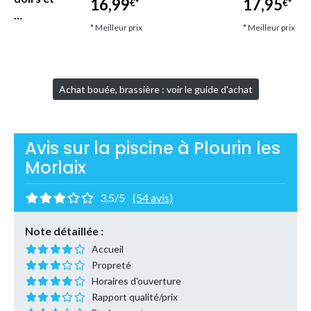
16,99
17,95
€*
€*
let…
* Meilleur prix
* Meilleur prix
Achat bouée, brassière : voir le guide d'achat
Avis sur la piscine à Plourin les
Morlaix
3,5/5
(54 avis)
Note détaillée :
Accueil
Propreté
Horaires d'ouverture
Rapport qualité/prix