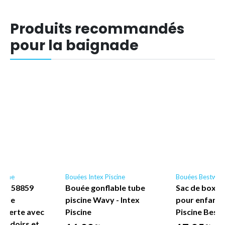
Produits recommandés
pour la baignade
scine
Bouées Intex Piscine
Bouées Bestway
ne - 58859
Bouée gonflable tube
Sac de boxe 
nyle
piscine Wavy - Intex
pour enfant
uverte avec
Piscine
Piscine Best
coudoirs et