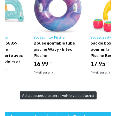
scine
Bouées Intex Piscine
Bouées Bestway
ne - 58859
Bouée gonflable tube
Sac de boxe 
nyle
piscine Wavy - Intex
pour enfant
uverte avec
Piscine
Piscine Best
coudoirs et
16,99
17,95
€*
€*
let…
* Meilleur prix
* Meilleur prix
Achat bouée, brassière : voir le guide d'achat