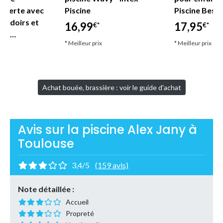
uverte avec
Piscine
Piscine Best
coudoirs et
16,99
17,95
€*
€*
let…
* Meilleur prix
* Meilleur prix
Achat bouée, brassière : voir le guide d'achat
Avis sur la piscine Alex Jany à
Toulouse
3,4/5
(159 avis)
Note détaillée :
Accueil
Propreté