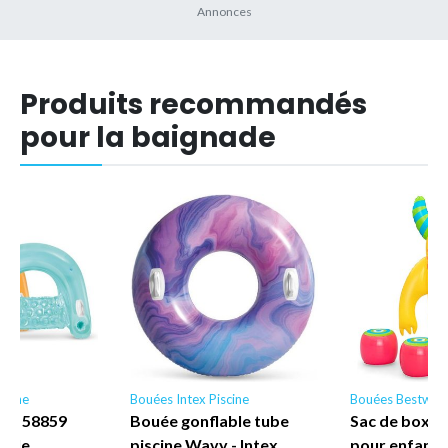
Produits recommandés
pour la baignade
scine
Bouées Intex Piscine
Bouées Bestway
ne - 58859
Bouée gonflable tube
Sac de boxe 
nyle
piscine Wavy - Intex
pour enfant