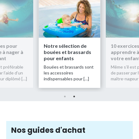
ces pour
Notre sélection de
10 exercice
 à nager à
bouées et brassards
apprendre à
ant
pour enfants
votre enfan
t préférable
Bouées et brassards sont
Même s’il est 
r l’aide d’un
les accessoires
de passer par l
ur diplômé […]
indispensables pour […]
maître-nageur 
Nos guides d'achat