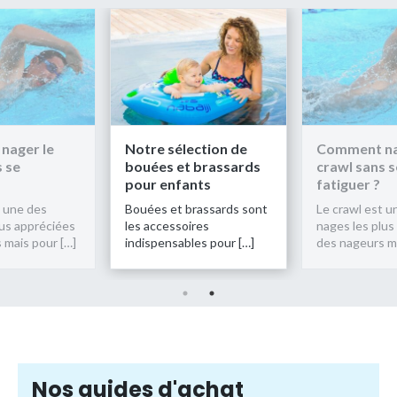
nager le
Notre sélection de
Comment na
s se
bouées et brassards
crawl sans s
pour enfants
fatiguer ?
t une des
Bouées et brassards sont
Le crawl est u
lus appréciées
les accessoires
nages les plus
 mais pour […]
indispensables pour […]
des nageurs ma
Nos guides d'achat