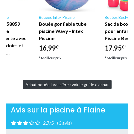
scine
Bouées Intex Piscine
Bouées Bestway
ne - 58859
Bouée gonflable tube
Sac de boxe 
nyle
piscine Wavy - Intex
pour enfant
uverte avec
Piscine
Piscine Best
coudoirs et
16,99
17,95
€*
€*
let…
* Meilleur prix
* Meilleur prix
Achat bouée, brassière : voir le guide d'achat
Avis sur la piscine à Flaine
2,7/5
(3 avis)