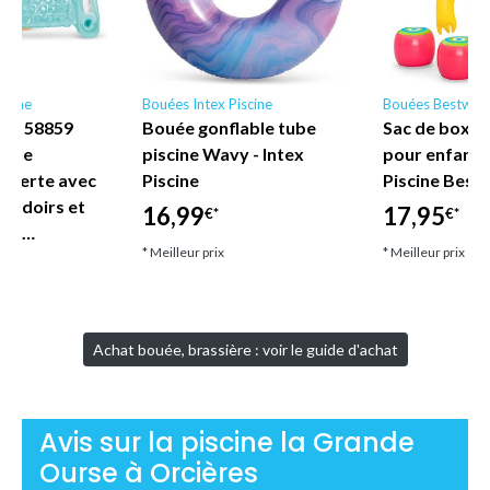
scine
Bouées Intex Piscine
Bouées Bestway
ne - 58859
Bouée gonflable tube
Sac de boxe 
nyle
piscine Wavy - Intex
pour enfant
uverte avec
Piscine
Piscine Best
coudoirs et
16,99
17,95
€*
€*
let…
* Meilleur prix
* Meilleur prix
Achat bouée, brassière : voir le guide d'achat
Avis sur la piscine la Grande
Ourse à Orcières