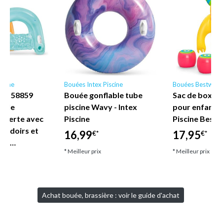
scine
Bouées Intex Piscine
Bouées Bestway
ne - 58859
Bouée gonflable tube
Sac de boxe 
nyle
piscine Wavy - Intex
pour enfant
uverte avec
Piscine
Piscine Best
coudoirs et
16,99
17,95
€*
€*
let…
* Meilleur prix
* Meilleur prix
Achat bouée, brassière : voir le guide d'achat