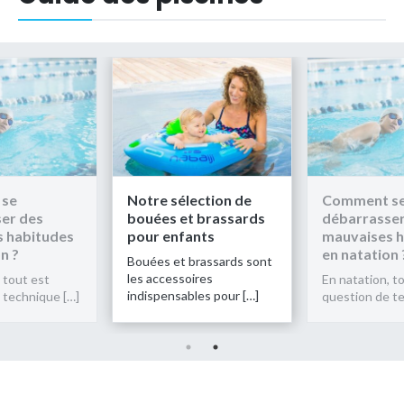
 se
Notre sélection de
Comment s
er des
bouées et brassards
débarrasser
 habitudes
pour enfants
mauvaises h
n ?
en natation 
Bouées et brassards sont
les accessoires
 tout est
En natation, t
indispensables pour […]
 technique […]
question de t