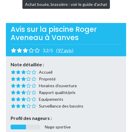
Achat bouée, brassière : voir le guide d'achat
Avis sur la piscine Roger
Aveneau à Vanves
3,2/5
(97 avis)
Note détaillée :
Accueil
Propreté
Horaires d'ouverture
Rapport qualité/prix
Equipements
Surveillance des bassins
Profil des nageurs :
Nage sportive