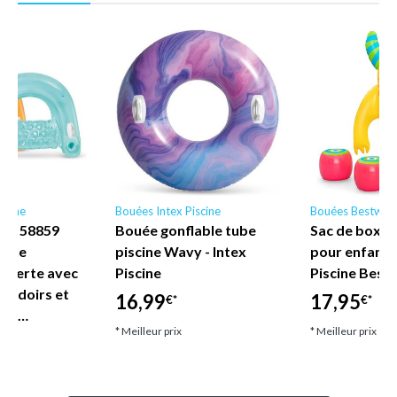
scine
Bouées Intex Piscine
Bouées Bestway
ne - 58859
Bouée gonflable tube
Sac de boxe 
nyle
piscine Wavy - Intex
pour enfant
uverte avec
Piscine
Piscine Best
coudoirs et
16,99
17,95
€*
€*
let…
* Meilleur prix
* Meilleur prix