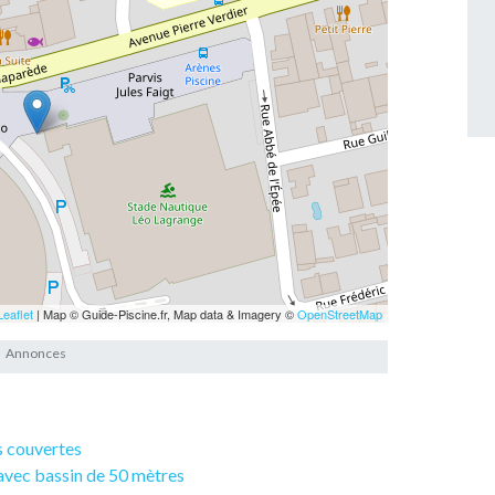
Leaflet
| Map © Guide-Piscine.fr, Map data & Imagery ©
OpenStreetMap
s couvertes
 avec bassin de 50 mètres