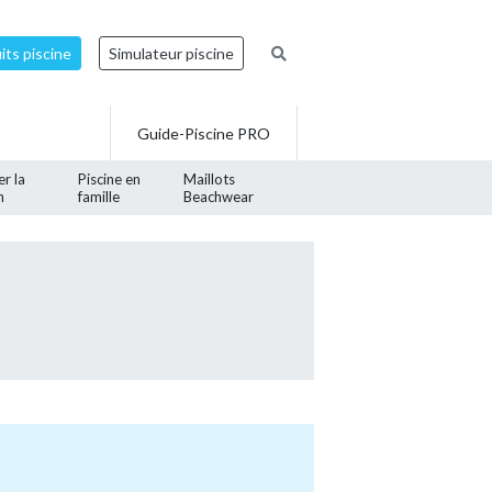
ts piscine
Simulateur piscine
Guide-Piscine PRO
er la
Piscine en
Maillots
n
famille
Beachwear