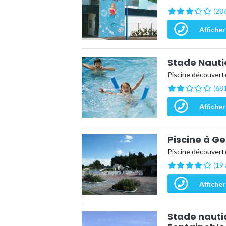
(286
Afficher
Stade Nauti
Piscine découvert
(681
Afficher
Piscine à G
Piscine découverte
(19 
Afficher
Stade nautiq