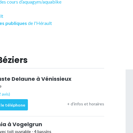
t des cours d’aquagym/aquabike
lt
es publiques
de l'Hérault
Béziers
uste Delaune à Vénissieux
e
 avis)
+ d'infos et horaires
 le téléphone
nia à Vogelgrun
vec toit ouvrable - 4 bassins