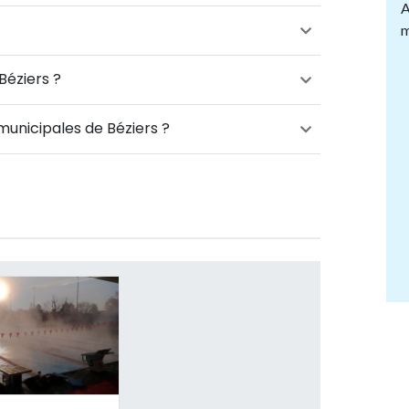
A
m
Béziers ?
 municipales de Béziers ?