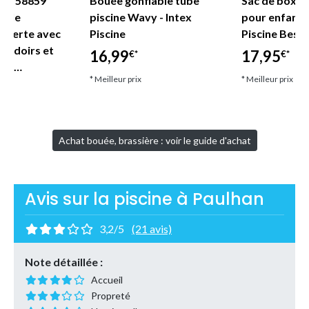
ne - 58859
Bouée gonflable tube
Sac de boxe 
nyle
piscine Wavy - Intex
pour enfant
uverte avec
Piscine
Piscine Best
coudoirs et
16,99
17,95
€*
€*
let…
* Meilleur prix
* Meilleur prix
Achat bouée, brassière : voir le guide d'achat
Avis sur la piscine à Paulhan
3,2/5
(21 avis)
Note détaillée :
Accueil
Propreté