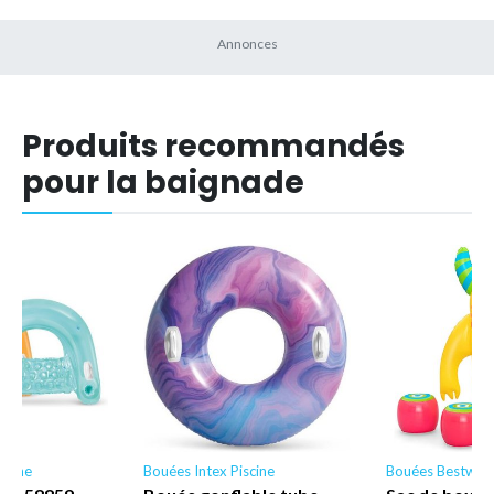
Produits recommandés
pour la baignade
scine
Bouées Intex Piscine
Bouées Bestway