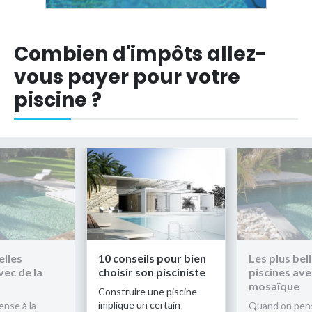
Combien d'impôts allez-
vous payer pour votre
piscine ?
elles
10 conseils pour bien
Les plus bel
vec de la
choisir son pisciniste
piscines ave
mosaïque
Construire une piscine
implique un certain
nse à la
Quand on pens