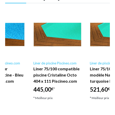
e Piscineo.com
Liner de piscine Piscineo.com
Liner de piscine
pour
Liner 75/100 compatible
Liner 75/100 
iscine - Bleu
piscine Cristaline Octo
modèle Naxos
neo.com
404 x 111 Piscineo.com
turquoise Pi
445,00
521,60
€*
€*
* Meilleur prix
* Meilleur prix