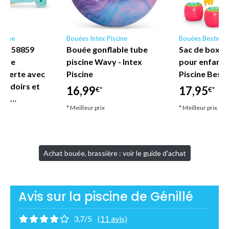
scine
Bouées Intex Piscine
Bouées Bestway
ne - 58859
Bouée gonflable tube
Sac de boxe 
nyle
piscine Wavy - Intex
pour enfant
uverte avec
Piscine
Piscine Best
coudoirs et
16,99
17,95
€*
€*
let…
* Meilleur prix
* Meilleur prix
Achat bouée, brassière : voir le guide d'achat
Avis sur la piscine de Génillé
3,7/5
(11 avis)