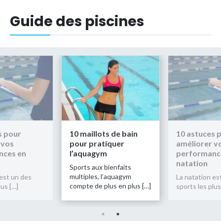
Guide des piscines
llots de bain
10 astuces pour
10 maillo
ratiquer
améliorer vos
pour pra
agym
performances en
l’aquag
natation
ux bienfaits
Sports aux
s, l’aquagym
multiples,
La natation est un des
de plus en plus […]
compte de 
sports les plus […]