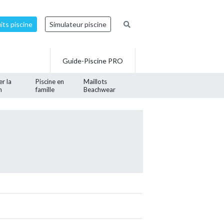
ts piscine
Simulateur piscine
Guide-Piscine PRO
er la
Piscine en
Maillots
n
famille
Beachwear