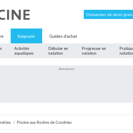
Demandes de devis gratui
re
Baignade
Guides d'achat
m
Activités
Débuter en
Progresser en
Pratiqu
aquatiques
natation
natation
natatio
ndrieu
Piscine aux Roches de Condrieu