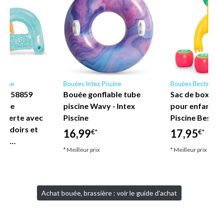
scine
Bouées Intex Piscine
Bouées Bestway
ne - 58859
Bouée gonflable tube
Sac de boxe 
nyle
piscine Wavy - Intex
pour enfant
uverte avec
Piscine
Piscine Best
coudoirs et
16,99
17,95
€*
€*
let…
* Meilleur prix
* Meilleur prix
Achat bouée, brassière : voir le guide d'achat