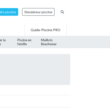
ts piscine
Simulateur piscine
Guide-Piscine PRO
er la
Piscine en
Maillots
n
famille
Beachwear