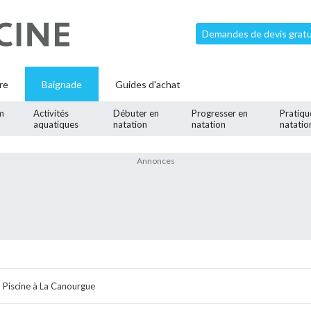
Demandes de devis gratui
re
Baignade
Guides d'achat
m
Activités
Débuter en
Progresser en
Pratiqu
aquatiques
natation
natation
natatio
Piscine à La Canourgue