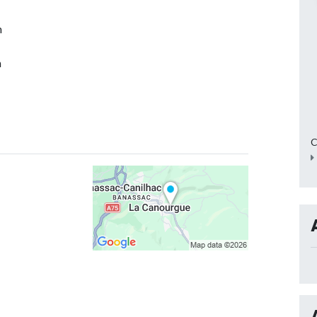
h
h
C