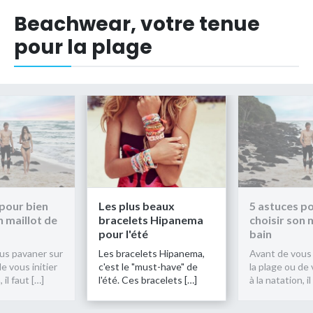
Beachwear, votre tenue
pour la plage
 pour bien
Les plus beaux
5 astuces po
n maillot de
bracelets Hipanema
choisir son 
pour l'été
bain
us pavaner sur
Les bracelets Hipanema,
Avant de vous
de vous initier
c'est le "must-have" de
la plage ou de 
 il faut […]
l'été. Ces bracelets […]
à la natation, il