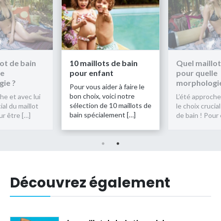
ot de bain
10 maillots de bain
Quel maillot
le
pour enfant
pour quelle
ie ?
morphologie
Pour vous aider à faire le
bon choix, voici notre
he et avec lui
L’été approche 
sélection de 10 maillots de
ial du maillot
le choix crucial
bain spécialement […]
ur être […]
de bain ! Pour 
Découvrez également