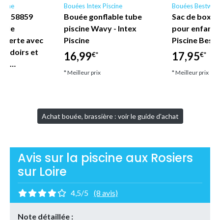
scine
Bouées Intex Piscine
Bouées Bestway
ne - 58859
Bouée gonflable tube
Sac de boxe 
nyle
piscine Wavy - Intex
pour enfant
uverte avec
Piscine
Piscine Best
coudoirs et
16,99
17,95
€*
€*
let…
* Meilleur prix
* Meilleur prix
Achat bouée, brassière : voir le guide d'achat
Avis sur la piscine aux Rosiers
sur Loire
4,5/5
(8 avis)
Note détaillée :