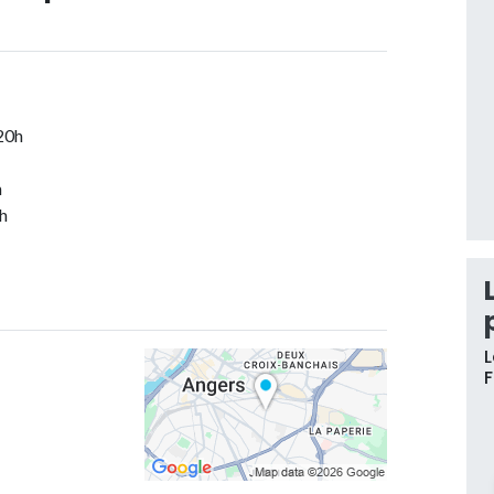
20h
h
h
L