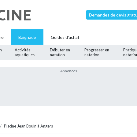
Demandes de devis gratui
re
Baignade
Guides d'achat
m
Activités
Débuter en
Progresser en
Pratiqu
aquatiques
natation
natation
natatio
Piscine Jean Bouin à Angers