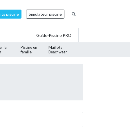
ts piscine
Simulateur piscine
Guide-Piscine PRO
er la
Piscine en
Maillots
n
famille
Beachwear