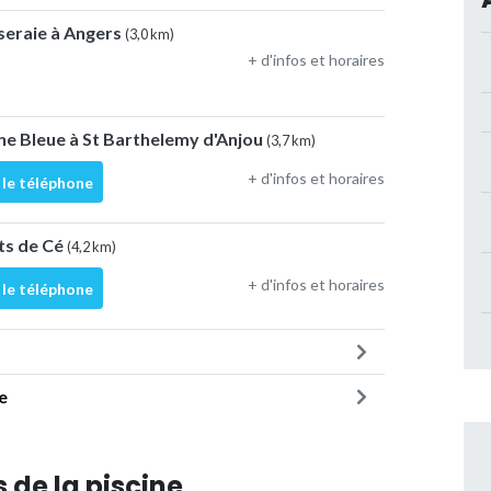
oseraie à Angers
(3,0 km)
+ d'infos et horaires
ine Bleue à St Barthelemy d'Anjou
(3,7 km)
+ d'infos et horaires
 le téléphone
ts de Cé
(4,2 km)
+ d'infos et horaires
 le téléphone
e
 de la piscine