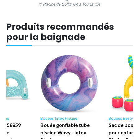
© Piscine de Collignon à Tourlaville
Produits recommandés
pour la baignade
scine
Bouées Intex Piscine
Bouées Bestway
ne - 58859
Bouée gonflable tube
Sac de boxe 
nyle
piscine Wavy - Intex
pour enfant