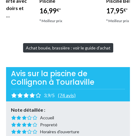
uverte avec
Piscine
Piscine Best
coudoirs et
16,99
17,95
€*
€*
let…
* Meilleur prix
* Meilleur prix
Achat bouée, brassière : voir le guide d'achat
Avis sur la piscine de
Collignon à Tourlaville
3,9/5
(74 avis)
Note détaillée :
Accueil
Propreté
Horaires d'ouverture