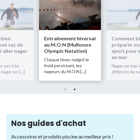
Entraînement hivernal
Comment bien
au M.O.N (Mulhouse
préparer son sac de
er
Olympic Natation)
sport pour aller nager
en mer
Chaque hiver, malgré le
froid persistant, les
Nager en mer est très
nageurs du M.O.N […]
différent de nager en […]
Nos guides d'achat
Accessoires et produits piscine au meilleur prix !