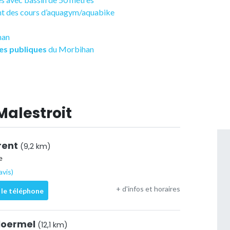
ant des cours d’aquagym/aquabike
han
es publiques
du Morbihan
Malestroit
érent
(9,2 km)
e
avis)
+ d'infos et horaires
 le téléphone
Ploermel
(12,1 km)