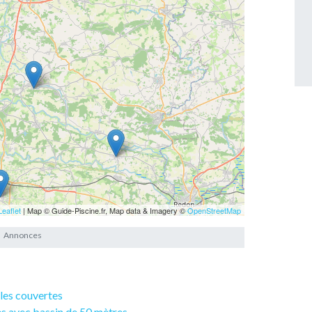
Leaflet
| Map © Guide-Piscine.fr, Map data & Imagery ©
OpenStreetMap
ales couvertes
es avec bassin de 50 mètres