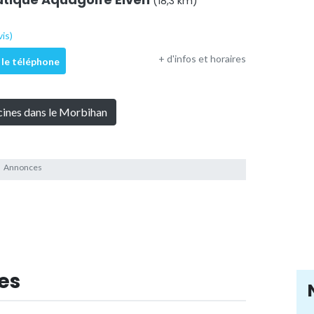
(18,3 km)
vis)
+ d'infos et horaires
 le téléphone
scines dans le Morbihan
es