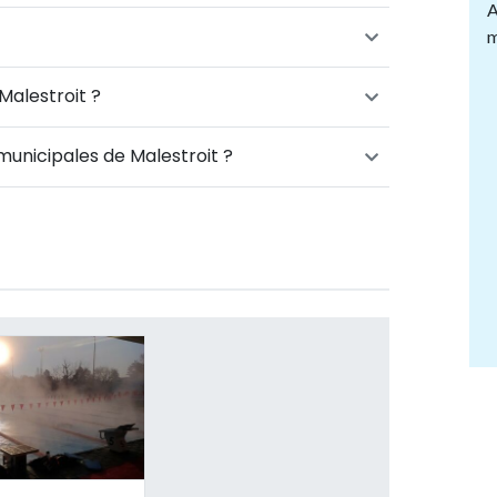
A
m
Malestroit ?
 municipales de Malestroit ?