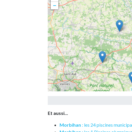
−
Et aussi...
Morbihan
: les 24 piscines municip
Morbihan
: les 1 Piscines olympiqu