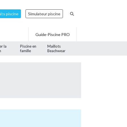
ts piscine
Simulateur piscine
Guide-Piscine PRO
er la
Piscine en
Maillots
n
famille
Beachwear